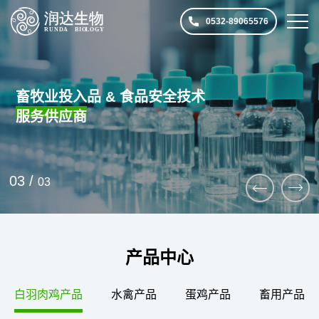
0532-89065576
畜牧业投入品 & 食品安全技术
服务供应商
3
/
3
过氧化氢粉
卡拉速克
复抗粉
金仲子
RUNDA
RUNDA
RUNDA
RUNDA
产品中心
水禽产品
蛋鸡产品
畜用产品
水产产品
+
+
+
+
白羽肉鸡产品
水禽产品
蛋鸡产品
畜用产品