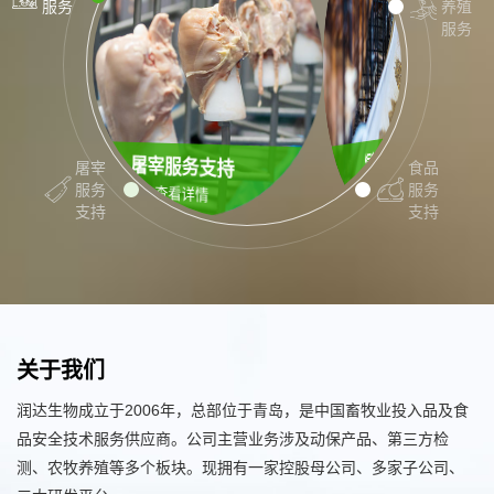
服务
养殖
服务
屠宰服务支持
种禽服务
饲料服务
屠宰
食品
查看详情
查看详情
服务
服务
查看详情
支持
支持
关于我们
润达生物成立于2006年，总部位于青岛，是中国畜牧业投入品及食
品安全技术服务供应商。公司主营业务涉及动保产品、第三方检
测、农牧养殖等多个板块。现拥有一家控股母公司、多家子公司、