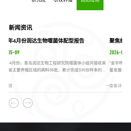
新闻资讯
聚焦细菌病无抗防控・赋能蛋鸡规模化养殖||润达
深耕
生物助力第六届（2026）蛋鸡产业五岳论坛暨山
羽
2026-04-29
202
东蛋鸡高质量发展大会圆满召开
落
收来
"金宇杯——第六届（2026）蛋鸡产业五岳论坛暨山东蛋鸡高质
20
的病
量发展大会"在山东泰安隆重举行。大会汇聚了来自全国各地的
物科
蛋鸡产业专家、学者及养殖从业者，共同探讨行业发展趋势，
白羽
分享前沿技术与实践经验，为推动山东乃至全国蛋鸡产业高质
宸酒
查看详情
查看
量发展注入新动能。